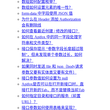
数组如何配置枚举？
数组如何设置元素的唯一性？
form-data 中字段使用 JSON 值
为什么在 Header 添加 Authorization
会有删除线
如何查看最近创建 / 修改的接口？
如何在 Apifox 中的同一字段处理字
符串和文件类型？
接口保存提示 “参数字段长度超过限
制”，但未发现单个参数过长，如何
解决？
如果同时发送 file 和 json（body请求
参数又要有实体类又要有文件）
接口参数值如何设置为 null
Apifox是否可以在打开新接口时，直
接打开新的Tab，而不是替换当前Tab
如何指定目录和接口的服务（前置
URL）？
接口参数如何使用表格来呈现？