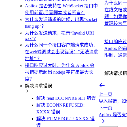
为什么同一
Apifox 是否支持在 WebSocket 接口中
在线文档或
使用前置/后置脚本或者断言？
题：如果你
为什么发送请求的时候，出现"socket
管理较为严.
hang up"？
为什么发送请求，提示“Invalid URI
xxx"?
接口响应过大
为什么同一个接口客户端请求成功，
Apifox
在web端调试会出现错误："无法请求
限制，通常
地址" ？
接口响应过大时，为什么 Apifox 会
报错提示超出 nodejs 字符串最大长
解决请求错
度？
解决请求错误
上一页
解决 read ECONNRESET 错误
导入报错，如
解决 ECONNREFUSED:
下一页
XXXX 错误
Apifox 是否支
解决 ETIMEDOUT: XXXX 错
误