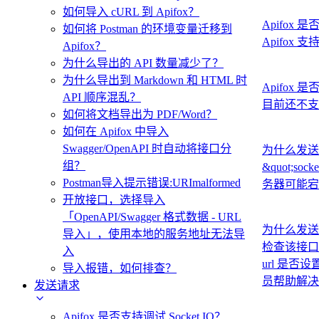
如何导入 cURL 到 Apifox？
Apifox 是
如何将 Postman 的环境变量迁移到
Apifox 
Apifox？
为什么导出的 API 数量减少了？
为什么导出到 Markdown 和 HTML 时
Apifox
API 顺序混乱？
目前还不支
如何将文档导出为 PDF/Word？
如何在 Apifox 中导入
Swagger/OpenAPI 时自动将接口分
为什么发送请求
组？
&quot;
Postman导入提示错误:URImalformed
务器可能宕
开放接口，选择导入
「OpenAPI/Swagger 格式数据 - URL
为什么发送请求
导入」，使用本地的服务地址无法导
检查该接口
入
url 是
导入报错，如何排查？
员帮助解决需
发送请求
Apifox 是否支持调试 Socket.IO？