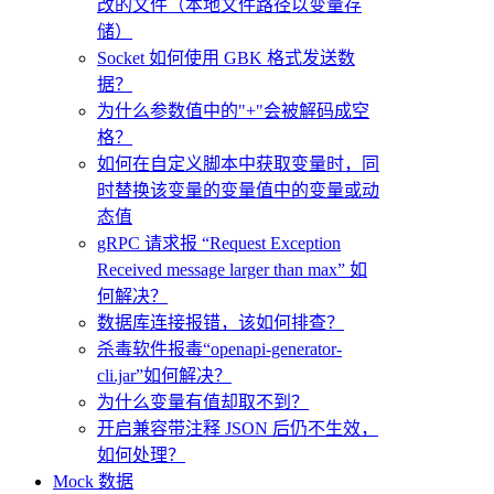
改的文件（本地文件路径以变量存
储）
Socket 如何使用 GBK 格式发送数
据？
为什么参数值中的"+"会被解码成空
格？
如何在自定义脚本中获取变量时，同
时替换该变量的变量值中的变量或动
态值
gRPC 请求报 “Request Exception
Received message larger than max” 如
何解决？
数据库连接报错，该如何排查？
杀毒软件报毒“openapi-generator-
cli.jar”如何解决？
为什么变量有值却取不到？
开启兼容带注释 JSON 后仍不生效，
如何处理？
Mock 数据