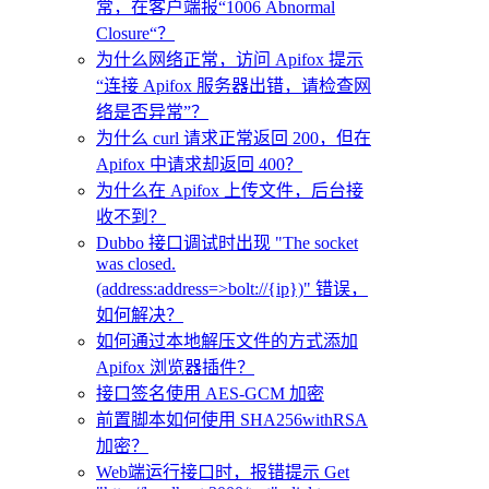
常，在客户端报“1006 Abnormal
Closure“？
为什么网络正常，访问 Apifox 提示
“连接 Apifox 服务器出错，请检查网
络是否异常”？
为什么 curl 请求正常返回 200，但在
Apifox 中请求却返回 400？
为什么在 Apifox 上传文件，后台接
收不到？
Dubbo 接口调试时出现 "The socket
was closed.
(address:address=>bolt://{ip})" 错误，
如何解决？
如何通过本地解压文件的方式添加
Apifox 浏览器插件？
接口签名使用 AES-GCM 加密
前置脚本如何使用 SHA256withRSA
加密？
Web端运行接口时，报错提示 Get