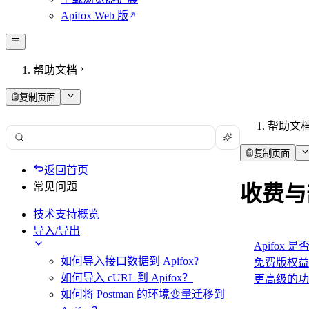
Apifox Web 版
帮助文档
复制页面
帮助文
复制页面
返回首页
常见问题
收费与
技术支持概览
导入/导出
Apifox
如何导入接口数据到 Apifox?
免费版权益介
如何导入 cURL 到 Apifox？
更高级的功
如何将 Postman 的环境变量迁移到