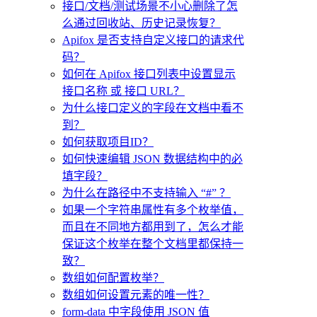
接口/文档/测试场景不小心删除了怎
么通过回收站、历史记录恢复？
Apifox 是否支持自定义接口的请求代
码？
如何在 Apifox 接口列表中设置显示
接口名称 或 接口 URL？
为什么接口定义的字段在文档中看不
到？
如何获取项目ID？
如何快速编辑 JSON 数据结构中的必
填字段？
为什么在路径中不支持输入 “#” ？
如果一个字符串属性有多个枚举值，
而且在不同地方都用到了，怎么才能
保证这个枚举在整个文档里都保持一
致？
数组如何配置枚举？
数组如何设置元素的唯一性？
form-data 中字段使用 JSON 值