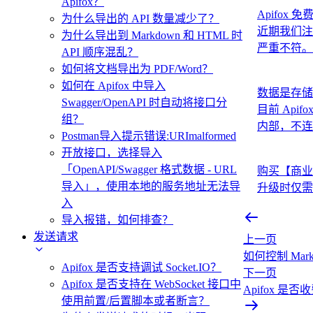
Apifox？
Apifo
为什么导出的 API 数量减少了？
近期我们注意
为什么导出到 Markdown 和 HTML 时
严重不符。
API 顺序混乱？
如何将文档导出为 PDF/Word？
如何在 Apifox 中导入
数据是存储
Swagger/OpenAPI 时自动将接口分
目前 Api
组？
内部，不连
Postman导入提示错误:URImalformed
开放接口，选择导入
「OpenAPI/Swagger 格式数据 - URL
购买【商业
导入」，使用本地的服务地址无法导
升级时仅需
入
导入报错，如何排查？
发送请求
上一页
如何控制 Mar
Apifox 是否支持调试 Socket.IO？
下一页
Apifox 是否支持在 WebSocket 接口中
Apifox 
使用前置/后置脚本或者断言？