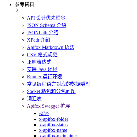
参考资料
API 设计优先理念
JSON Schema 介绍
JSONPath 介绍
XPath 介绍
Apifox Markdown 语法
CSV 格式规范
正则表达式
安装 Java 环境
Runner 运行环境
常见编程语言对应的数据类型
Socket 粘包和分包问题
词汇表
Apifox Swagger 扩展
概述
x-apifox-folder
x-apifox-status
x-apifox-name
x-apifox-maintainer