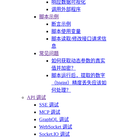
响应数据可视化
调用外部程序
脚本示例
断言示例
脚本使用变量
脚本读取/修改接口请求信
息
常见问题
如何获取动态参数的真实
值并加密？
脚本运行后，提取的数字
（bigint）精度丢失应该如
何处理？
API 调试
SSE 调试
MCP 调试
GraphQL 调试
WebSocket 调试
Socket.IO 调试