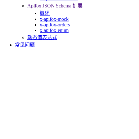
Apifox JSON Schema 扩展
概述
x-apifox-mock
x-apifox-orders
x-apifox-enum
动态值表达式
常见问题