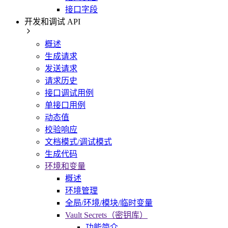
接口字段
开发和调试 API
概述
生成请求
发送请求
请求历史
接口调试用例
单接口用例
动态值
校验响应
文档模式/调试模式
生成代码
环境和变量
概述
环境管理
全局/环境/模块/临时变量
Vault Secrets（密钥库）
功能简介