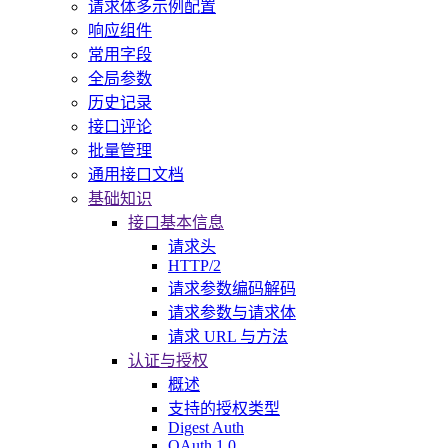
请求体多示例配置
响应组件
常用字段
全局参数
历史记录
接口评论
批量管理
通用接口文档
基础知识
接口基本信息
请求头
HTTP/2
请求参数编码解码
请求参数与请求体
请求 URL 与方法
认证与授权
概述
支持的授权类型
Digest Auth
OAuth 1.0