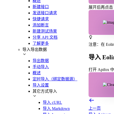
概述
新建接口
展开后再点击「导
发送接口请求
快捷请求
添加断言
新建测试场景
分享 API 文档
了解更多
注意：在 Eo
导入导出数据
导入 Eol
导出数据
手动导入
打开 Apifo
概述
定时导入（绑定数据源）
导入设置
其它方式导入
导入 cURL
上一页
导入 Markdown