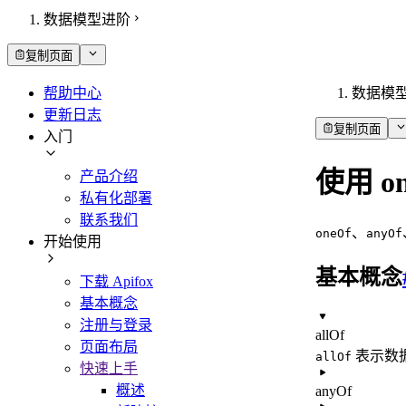
数据模型进阶
复制页面
帮助中心
数据模
更新日志
复制页面
入门
使用 on
产品介绍
私有化部署
联系我们
、
oneOf
anyOf
开始使用
基本概念
下载 Apifox
基本概念
注册与登录
allOf
页面布局
表示数
allOf
快速上手
概述
anyOf