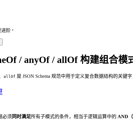
型进阶
eOf / anyOf / allOf 构建组合模
、
是 JSON Schema 规范中用于定义复合数据结构的关键
allOf
#
据必须
同时满足
所有子模式的条件，相当于逻辑运算中的
AND