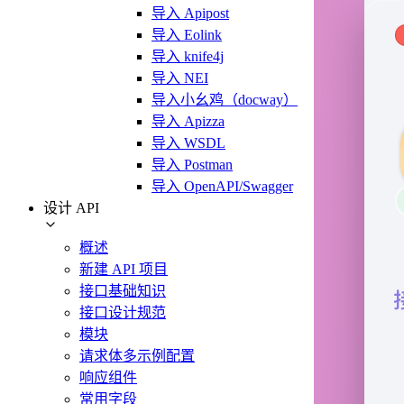
导入 Apipost
导入 Eolink
导入 knife4j
导入 NEI
导入小幺鸡（docway）
导入 Apizza
导入 WSDL
导入 Postman
导入 OpenAPI/Swagger
设计 API
概述
新建 API 项目
接口基础知识
接口设计规范
模块
请求体多示例配置
响应组件
常用字段