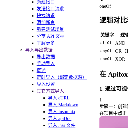
新建接口
oneOf
发送接口请求
快捷请求
逻辑对比
添加断言
新建测试场景
关键字
逻
分享 API 文档
了解更多
allOf
AND
导入导出数据
anyOf
OR（
导出数据
oneOf
XOR
手动导入
概述
在 Apif
定时导入（绑定数据源）
导入设置
1. 通过可
其它方式导入
导入 cURL
1
导入 Markdown
步骤一：创建
导入 Insomnia
在项目中点击
导入 apiDoc
导入 .har 文件