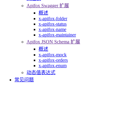
Apifox Swagger 扩展
概述
x-apifox-folder
x-apifox-status
x-apifox-name
x-apifox-maintainer
Apifox JSON Schema 扩展
概述
x-apifox-mock
x-apifox-orders
x-apifox-enum
动态值表达式
常见问题