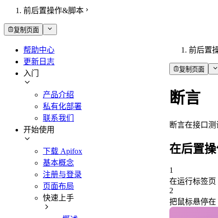
前后置操作&脚本
复制页面
帮助中心
前后置
更新日志
复制页面
入门
断言
产品介绍
私有化部署
联系我们
断言在接口测
开始使用
在后置操
下载 Apifox
基本概念
1
注册与登录
在运行标签页
页面布局
2
快速上手
把鼠标悬停在 