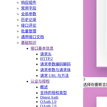
响应组件
常用字段
全局参数
历史记录
接口评论
批量管理
通用接口文档
基础知识
接口基本信息
请求头
HTTP/2
请求参数编码解码
请求参数与请求体
请求 URL 与方法
3
认证与授权
选择你要断言
概述
支持的授权类型
Digest Auth
OAuth 1.0
OAuth 2.0