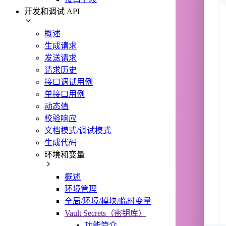
开发和调试 API
概述
生成请求
发送请求
请求历史
接口调试用例
单接口用例
动态值
校验响应
文档模式/调试模式
生成代码
环境和变量
概述
环境管理
全局/环境/模块/临时变量
Vault Secrets（密钥库）
功能简介