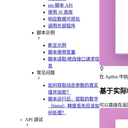
pm 脚本 API
使用 JS 类库
响应数据可视化
调用外部程序
脚本示例
断言示例
脚本使用变量
脚本读取/修改接口请求信
息
常见问题
在 Apifo
如何获取动态参数的真实
基于实际
值并加密？
脚本运行后，提取的数字
可以直接在返
（bigint）精度丢失应该如
何处理？
API 调试