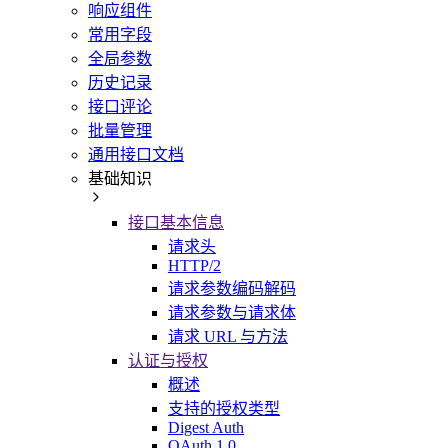
响应组件
常用字段
全局参数
历史记录
接口评论
批量管理
通用接口文档
基础知识
接口基本信息
请求头
HTTP/2
请求参数编码解码
请求参数与请求体
请求 URL 与方法
认证与授权
概述
支持的授权类型
Digest Auth
OAuth 1.0