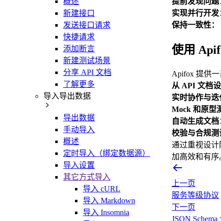
概述
提前发现问题
新建接口
实现并行开发
发送接口请求
保持一致性：
快捷请求
使用 Api
添加断言
新建测试场景
分享 API 文档
Apifox 
了解更多
从 API 文
导入导出数据
实时协作与迭
Mock 和原
导出数据
自动生成文档
手动导入
校验与合规测
概述
通过重视设计阶
定时导入（绑定数据源）
加高效和有序
导入设置
其它方式导入
上一页
导入 cURL
服务等级协议
导入 Markdown
下一页
导入 Insomnia
JSON Schem