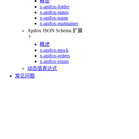
概述
x-apifox-folder
x-apifox-status
x-apifox-name
x-apifox-maintainer
Apifox JSON Schema 扩展
概述
x-apifox-mock
x-apifox-orders
x-apifox-enum
动态值表达式
常见问题