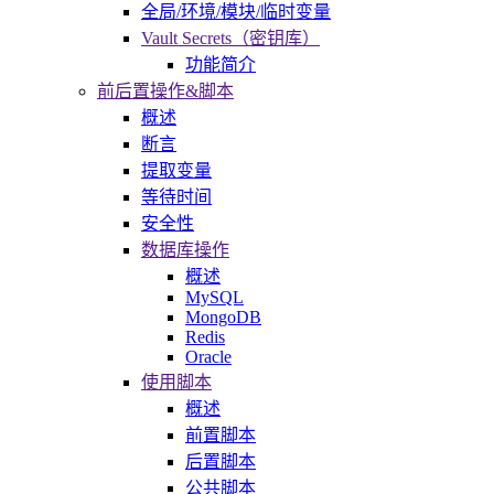
全局/环境/模块/临时变量
Vault Secrets（密钥库）
功能简介
前后置操作&脚本
概述
断言
提取变量
等待时间
安全性
数据库操作
概述
MySQL
MongoDB
Redis
Oracle
使用脚本
概述
前置脚本
后置脚本
公共脚本