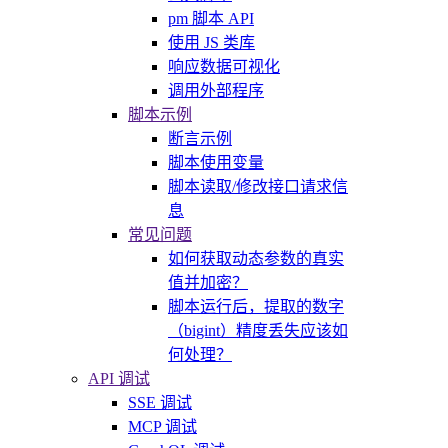
pm 脚本 API
使用 JS 类库
响应数据可视化
调用外部程序
脚本示例
断言示例
脚本使用变量
脚本读取/修改接口请求信
息
常见问题
如何获取动态参数的真实
值并加密？
脚本运行后，提取的数字
（bigint）精度丢失应该如
何处理？
API 调试
SSE 调试
MCP 调试